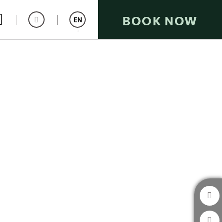
BOOK NOW
EN
Español
Catalán
Italiano
Français
Deutsch