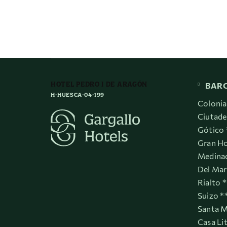
HOTEL PEDRO I DE ARAGÓN
BAR
H-HUESCA-04-199
Colonia
Ciutade
Gótico 
Gran Ho
Medinac
Del Mar
Rialto 
Suizo *
Santa M
Casa Li