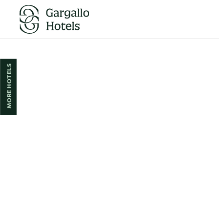
Your opinion matters of Hotel Pedro I de Aragón in Huesca. Official Webs
MORE HOTELS