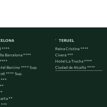
CELONA
TERUEL
l ****
Reina Cristina ****
lla Barcelona ****
Civera ***
****
Hotel La Trucha ****
tel Barcino **** Sup.
Ciudad de Alcañiz ****
eli **** Sup.
 ***
***
**
arta **
t ***