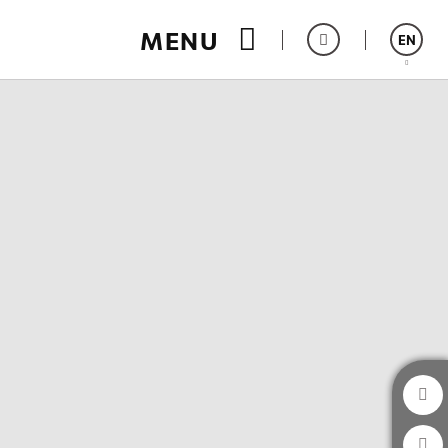
MENU
EN
Español
Catalán
Italiano
Français
Deutsch