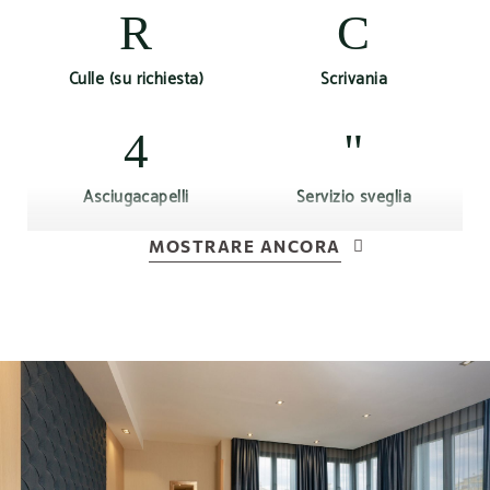
Culle (su richiesta)
Scrivania
Asciugacapelli
Servizio sveglia
MOSTRARE ANCORA
Connessione Wi-Fi su
Aria o riscaldamento in
internet
base alla stagione
Teiera Elettrica
Accesso alla palestra