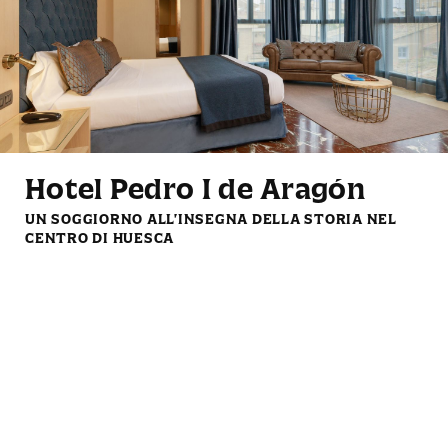
Mini frigo
Luci da lettura
Hotel Pedro I de Aragón
TV LCD con servizi di
Set di caffè e tè di
UN SOGGIORNO ALL'INSEGNA DELLA STORIA NEL
streaming
cortesia
CENTRO DI HUESCA