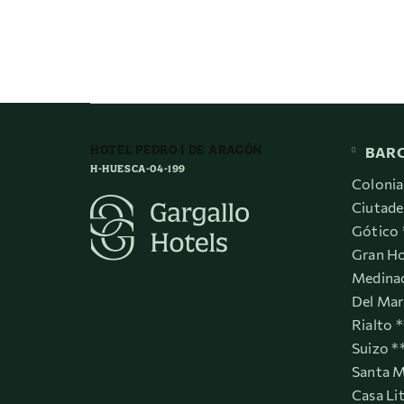
HOTEL PEDRO I DE ARAGÓN
BAR
H-HUESCA-04-199
Colonia
Ciutade
Gótico 
Gran Ho
Medinac
Del Mar
Rialto 
Suizo *
Santa M
Casa Li