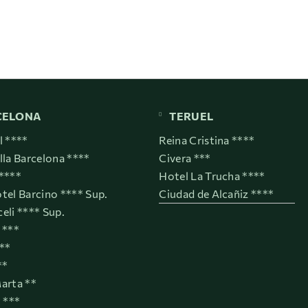
CELONA
TERUEL
l ****
Reina Cristina ****
lla Barcelona ****
Civera ***
****
Hotel La Trucha ****
tel Barcino **** Sup.
Ciudad de Alcañiz ****
eli **** Sup.
 ***
***
**
arta **
t ***