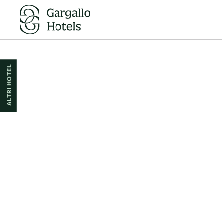
dell´ Hotel Pedro I de Aragón a Huesca. Sito Ufficiale.
ALTRI HOTEL