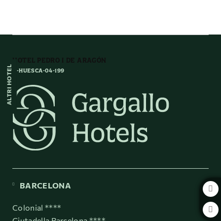
Osca dell´ Hotel Pedro I de Aragón a Huesca. Sito Ufficiale.
HOTEL PEDRO I DE ARAGÓN
ALTRI HOTEL
H-HUESCA-04-199
BARCELONA
Colonial ****
Ciutadella Barcelona ****