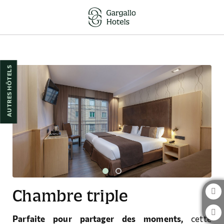
Chambre Triple de l´Hôtel Hotel Pedro I de Aragón à Huesca. Site Web Off
AUTRES HÔTELS
Chambre triple
Parfaite pour partager des moments,
cette