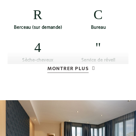
Berceau (sur demande)
Bureau
Sèche-cheveux
Service de réveil
MONTRER PLUS
Climatisation ou
Connexion Wi-Fi gratuite
chauffage selon la saison