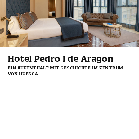
Minikühlschrank
Bademantel und
Leselampen
Hausschuhe
Hotel Pedro I de Aragón
EIN AUFENTHALT MIT GESCHICHTE IM ZENTRUM
VON HUESCA
LCD‑Fernseher mit
Kostenloses Kaffee- und
Streaming‑Diensten
Teeset