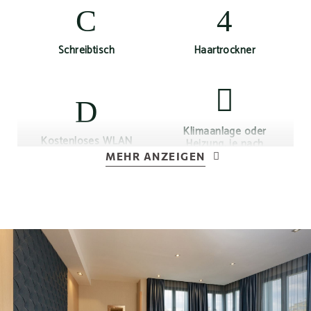
Schreibtisch
Haartrockner
Klimaanlage oder
Kostenloses WLAN
Heizung, je nach
Jahreszeit
MEHR ANZEIGEN
Elektrischer
Zugang zum Fitnessraum
Wasserkocher