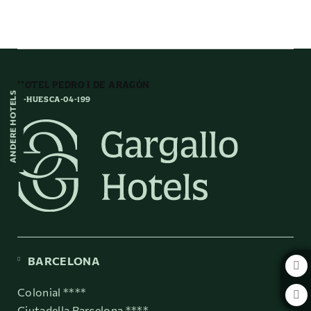
Albarracín auf das Hotel Pedro I de Aragón in Huesca. Offizielle Website.
HOTEL PEDRO I DE ARAGÓN
ANDERE HOTELS
H-HUESCA-04-199
BARCELONA
Colonial ****
Ciutadella Barcelona ****