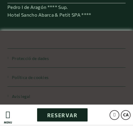
Pedro I de Aragón **** Sup.
Hotel Sancho Abarca & Petit SPA ****
Protecció de dades
Política de cookies
Avis legal
RESERVAR
Powered by Keytel
CA
MENÚ