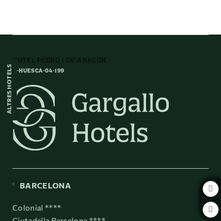
Som al centre de la ciutat de l´Hotel Pedro I de Aragón a Osca. Web Oficia
HOTEL PEDRO I DE ARAGÓN
ALTRES HOTELS
H-HUESCA-04-199
BARCELONA
Colonial ****
Ciutadella Barcelona ****